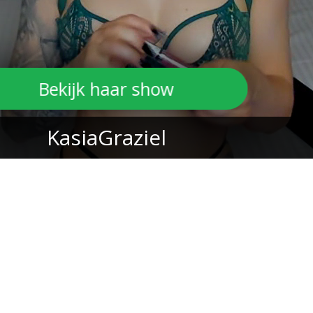
Bekijk haar show
KasiaGraziel